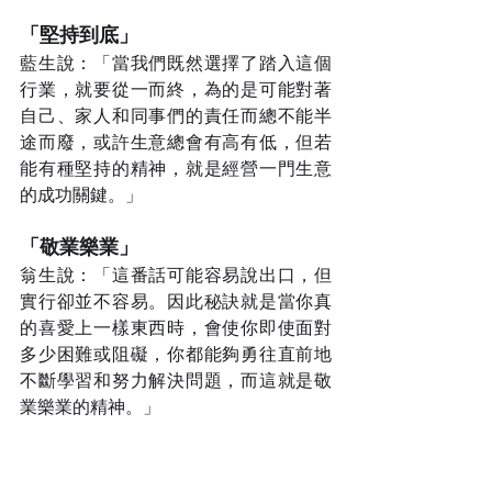
「堅持到底」
藍生說：「當我們既然選擇了踏入這個
行業，就要從一而終，為的是可能對著
自己、家人和同事們的責任而總不能半
途而廢，或許生意總會有高有低，但若
能有種堅持的精神，就是經營一門生意
的成功關鍵。」
「敬業樂業」
翁生說：「這番話可能容易說出口，但
實行卻並不容易。因此秘訣就是當你真
的喜愛上一樣東西時，會使你即使面對
多少困難或阻礙，你都能夠勇往直前地
不斷學習和努力解決問題，而這就是敬
業樂業的精神。」
相信捱過這段最艱難時間後，未來餐飲
晚市即將放寬，而每位餐飲業老闆都整