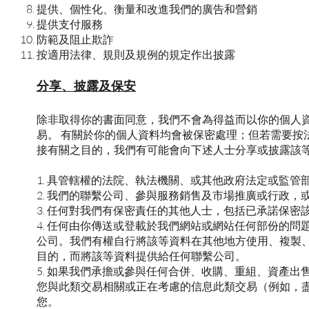
提供、個性化、衡量和改進我們的廣告和營銷
提供支付服務
防範及阻止欺詐
按適用法律、規則及規例的規定作出披露
分享、披露及保安
除非取得你的書面同意，我們不會為得益而以你的個人
易。 有關於你的個人資料均會被保密處理；但若需要按
接有關之目的，我們有可能會向下述人士分享或披露該等
1. 具管轄權的法院、執法機關、或其他政府法定或監管
2. 我們的聯繫公司、參與服務銷售及市場推廣或行政，
3. 任何對我們有保密責任的其他人士，包括已承諾保
4. 任何由你傳送或登載於我們網站或網站任何部份的
公司。我們有權自行將該等資料在其他地方使用、複製、
目的，而將該等資料提供給任何聯繫公司。
5. 如果我們承擔或參與任何合併、收購、重組、資產
您與此類交易相關或正在考慮的信息此類交易（例如，
您。