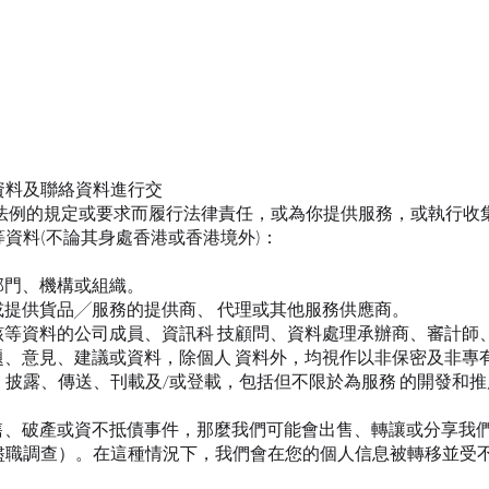
資料及聯絡資料進行交
法例的規定或要求而履行法律責任，或為你提供服務，或執行收
資料(不論其身處香港或香港境外)：
部門、機構或組織。
或提供貨品╱服務的提供商、 代理或其他服務供應商。
密該等資料的公司成員、資訊科 技顧問、資料處理承辦商、審計師
問題、意見、建議或資料，除個人 資料外，均視作以非保密及非專
披露、傳送、刊載及/或登載，包括但不限於為服務 的開發和
出售、破產或資不抵債事件，那麼我們可能會出售、轉讓或分享我
盡職調查）。在這種情況下，我們會在您的個人信息被轉移並受