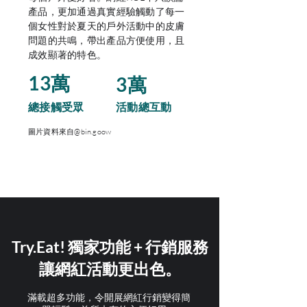
產品，更加通過真實經驗觸動了每一
個女性對於夏天的戶外活動中的皮膚
問題的共鳴，帶出產品方便使用，且
成效顯著的特色。
13萬
3萬
總接觸受眾
​活動總互動
圖片資料來自@bin.goow
Try.Eat! 獨家功能 + 行銷服務
讓網紅活動更出色。
滿載超多功能，令開展網紅行銷變得簡