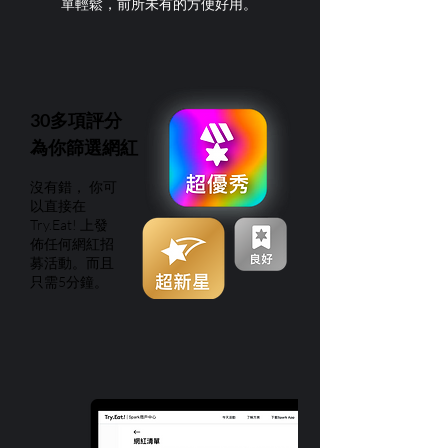
單輕鬆，前所未有的方便好用。
30多項評分
為你篩選網紅
沒有錯， 你可
以直接在
Try.Eat! 上發
佈任何網紅招
募活動。而且
只需5分鐘。