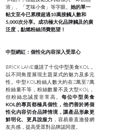
溶」、「芝味小食」等字眼。
她的單一
帖文至今已累積超過10萬接觸人數和
5,000次分享。成功極大化品牌觸及的廣
泛度，點燃粉絲消費慾望！
中型網紅：個性化內容深入受眾心
BRICK LANE邀請了十位中型美食KOL，
以不同角度展現主題菜式的魅力及多元
性。中型KOL粉絲人數大約在2萬至7萬
粉絲量不等，粉絲數量不及大型KOL，
但粉絲忠誠度非常高。
每位中型美食
KOL的專頁都極具個性，他們善於將個
性化內容切合品牌情境，讓產品形象更
鮮明化、更具說服力
，容易垂直激發網
友共感，提高受眾對品牌認同度。