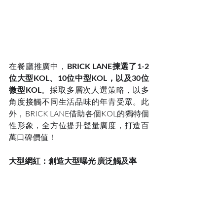
在餐廳推廣中，
BRICK LANE揀選了1-2
位大型KOL、10位中型KOL，以及30位
微型KOL
。採取多層次人選策略，以多
角度接觸不同生活品味的年青受眾。此
外，BRICK LANE借助各個KOL的獨特個
性形象，全方位提升聲量廣度，打造百
萬口碑價值！
大型網紅：創造大型曝光 廣泛觸及率