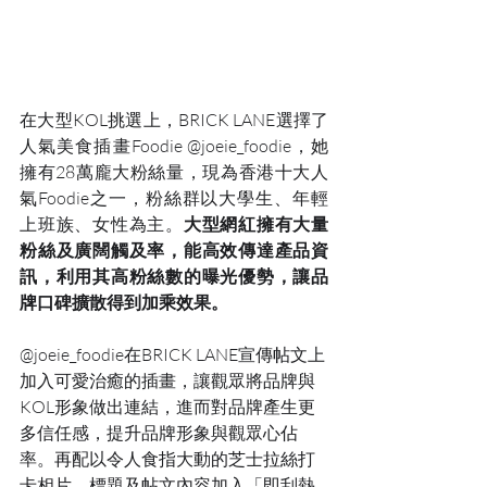
在大型KOL挑選上，BRICK LANE選擇了
人氣美食插畫Foodie @joeie_foodie，她
擁有28萬龐大粉絲量，現為香港十大人
氣Foodie之一，粉絲群以大學生、年輕
上班族、女性為主。
大型網紅擁有大量
粉絲及廣闊觸及率，能高效傳達產品資
訊，利用其高粉絲數的曝光優勢，讓品
牌口碑擴散得到加乘效果。
@joeie_foodie在BRICK LANE宣傳帖文上
加入可愛治癒的插畫，讓觀眾將品牌與 
KOL形象做出連結，進而對品牌產生更
多信任感，提升品牌形象與觀眾心佔
率。再配以令人食指大動的芝士拉絲打
卡相片，標題及帖文內容加入「即刮熱