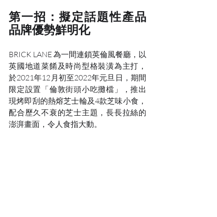
第一招：擬定話題性產品 
品牌優勢鮮明化
BRICK LANE 為一間連鎖英倫風餐廳，以
英國地道菜餚及時尚型格裝潢為主打，
於2021年12月初至2022年元旦日，期間
限定設置「倫敦街頭小吃攤檔」，推出
現烤即刮的熱熔芝士輪及4款芝味小食，
配合歷久不衰的芝士主題，長長拉絲的
澎湃畫面，令人食指大動。