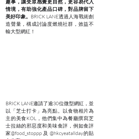
趣事，讓受眾感覺更自然，更容易代入
情境，有助強化產品口碑，對品牌留下
美好印象。
BRICK LANE透過人海戰術創
造聲量，構成討論度燃燒社群，效益不
輸大型網紅！
BRICK LANE邀請了逾30位微型網紅，並
以「芝士打卡」為亮點。以食物相片為
主的美食KOL，他們集中為餐廳撰寫芝
士拉絲的邪惡度和美味食評，例如食評
家@food_stoppp 及 @hkcyeatallday的貼