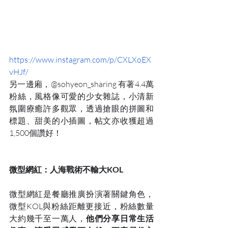
https://www.instagram.com/p/CXLXoEX
vHJf/
另一邊廂，@sohyeon_sharing 有著4.4萬
粉絲，風格像可愛的少女雜誌，小清新
氛圍療癒許多觀眾，透過搶眼的拼圖和
標題、甜美的小插圖，帖文亦收獲超過
1,500個讚好！
微型網紅：人海戰術不輸大KOL
微型網紅是餐廳推廣扮演著關鍵角色，
微型KOL與粉絲距離更接近，粉絲數量
大約幾千至一萬人，
他們分享日常生活