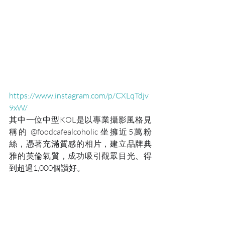
https://www.instagram.com/p/CXLqTdjv
9xW/
其中一位中型KOL是以專業攝影風格見
稱的 @foodcafealcoholic 坐擁近5萬粉
絲，憑著充滿質感的相片，建立品牌典
雅的英倫氣質，成功吸引觀眾目光、得
到超過1,000個讚好。