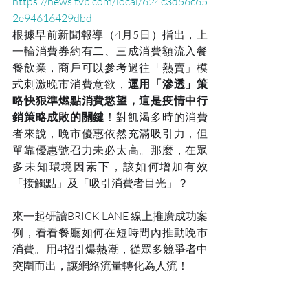
https://news.tvb.com/local/624c3d56c65
2e94616429dbd
根據早前新聞報導（4月5日）指出，上
一輪消費券約有二、三成消費額流入餐
餐飲業，商戶可以參考過往「熱賣」模
式刺激晚市消費意欲，
運用「滲透」策
略快狠準燃點消費慾望，這是疫情中行
銷策略成敗的關鍵
！對飢渴多時的消費
者來說，晚市優惠依然充滿吸引力，但
單靠優惠號召力未必太高。那麼，在眾
多未知環境因素下，該如何增加有效
「接觸點」及「吸引消費者目光」？
來一起研讀BRICK LANE 線上推廣成功案
例，看看餐廳如何在短時間內推動晚市
消費。用4招引爆熱潮，從眾多競爭者中
突圍而出，讓網絡流量轉化為人流！