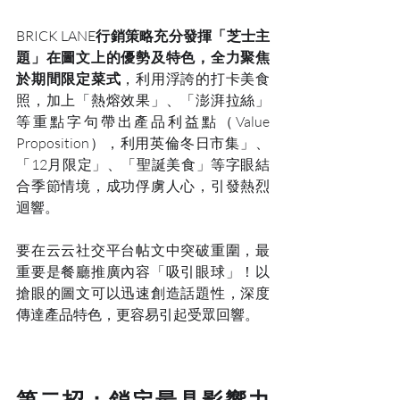
BRICK LANE
行銷策略充分發揮「芝士主
題」在圖文上的優勢及特色，全力聚焦
於期間限定菜式
，利用浮誇的打卡美食
照，加上「熱熔效果」、「澎湃拉絲」
等重點字句帶出產品利益點（Value 
Proposition），利用英倫冬日市集」、
「12月限定」、「聖誕美食」等字眼結
合季節情境，成功俘虜人心，引發熱烈
迴響。
要在云云社交平台帖文中突破重圍，最
重要是餐廳推廣內容「吸引眼球」！以
搶眼的圖文可以迅速創造話題性，深度
傳達產品特色，更容易引起受眾回響。
第二招：鎖定最具影響力