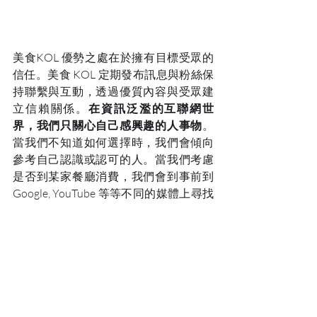
美食KOL 優勢之處在於擁有目標受眾的
信任。美食 KOL 定期發布訊息與粉絲保
持聯繫與互動，透過優質內容與受眾建
立信賴關係。
在資訊泛濫的互聯網世
界，我們只關心自己感興趣的人事物
。
當我們不知道如何選擇時，我們會傾向
參考自己認識或認可的人。當我們考慮
是否到某家餐廳消費，我們會到事前到
Google, YouTube 等等不同的媒體上尋找
評測，因為消費者都害怕「中伏」。對
於美食愛好者而言，KOL的推薦是其中
一個最重要的資訊來源！
「夠有效」KOL帖文背後的多樣
效益