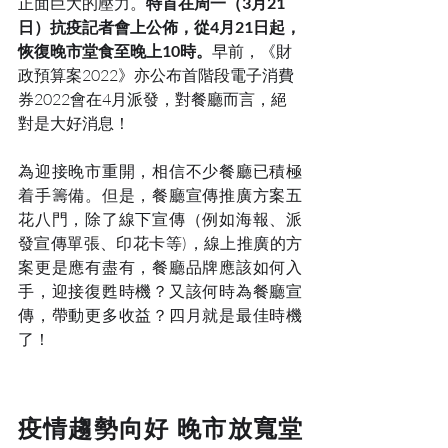
正面巨大的壓力。
特首在周一（3月21
日）抗疫記者會上公佈，從4月21日起，
恢復晚市堂食至晚上10時。
早前，《財
政預算案2022》亦公布首階段電子消費
券2022會在4月派發，對餐廳而言，絕
對是大好消息！
為迎接晚市重開，相信不少餐廳已積極
着手籌備。但是，餐廳宣傳推廣方案五
花八門，除了線下宣傳（例如海報、派
發宣傳單張、印花卡等)，線上推廣的方
案更是應有盡有，餐廳品牌應該如何入
手，迎接復甦時機？又該何時為餐廳宣
傳，帶動更多收益？四月就是最佳時機
了！
疫情趨勢向好 晚市放寬堂