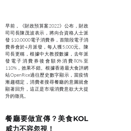
早前，《財政預算案2022》公布，財政
司司長陳茂波表示，將向合資格人士派
發 $10,0000電子消費券，首階段電子消
費券會於4月派發，每人獲5,000元。陳
司長更稱，根據中大教授數據，去年派
發電子消費券後會額外消費80%至
110%，效果不錯。根據香港最大食評網
站OpenRice過往歷史數字顯示，當疫情
漸趨穩定，消費者搜尋餐廳的意圖就會
顯著回升，這正是市場消費意欲大大提
升的徵兆。
餐廳要做宣傳？美食KOL 
威力不容忽視！