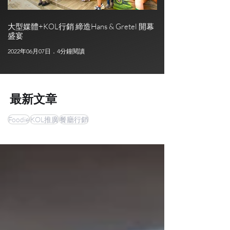
大型媒體+KOL行銷 締造Hans & Gretel 開幕
盛宴
2022年06月07日．4分鐘閱讀
最新文章
Foodie
KOL推廣
餐廳行銷