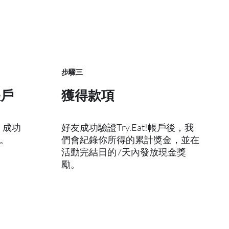
​步驟三
帳戶
獲得款項
p，成功
好友成功驗證Try.Eat!帳戶後，我
。
們會紀錄你所得的累計獎金，並在
活動完結日的7天內發放現金獎
勵。