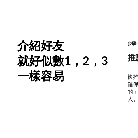
介紹好友
​步驟
推
就好似數1，2，3
一樣容易
複
確
的I
人