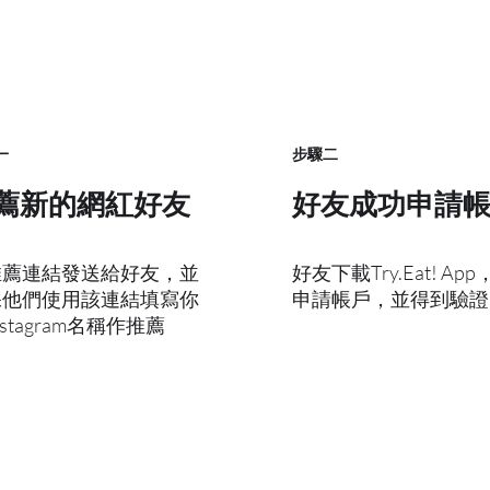
一
​步驟二
薦新的網紅好友
​好友成功申請
推薦連結發送給好友，並
好友下載Try.Eat! Ap
保他們使用該連結填寫你
申請帳戶，並得到驗證
nstagram名稱作推薦
。