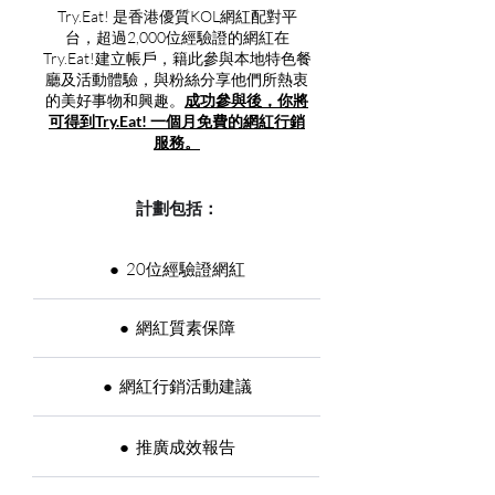
Try.Eat! 是香港優質KOL網紅配對平
台，超過2,000位經驗證的網紅在
Try.Eat!建立帳戶，籍此參與本地特色餐
廳及活動體驗，與粉絲分享他們所熱衷
的美好事物和興趣。
成功參與後，你將
可得到Try.Eat! 一個月免費的網紅行銷
服務。
​計劃包括：
● 20位經驗證網紅
​●
網紅質素保障
​●
網紅行銷活動建議
● 推廣成效報告